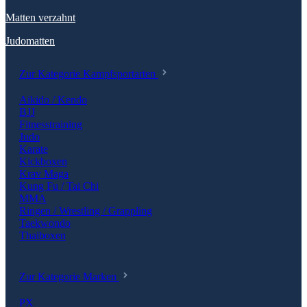
Matten verzahnt
Judomatten
Zur Kategorie Kampfsportarten
Aikido / Kendo
BJJ
Fitnesstraining
Judo
Karate
Kickboxen
Krav Maga
Kung Fu / Tai Chi
MMA
Ringen / Wrestling / Grappling
Taekwondo
Thaiboxen
Zur Kategorie Marken
PX