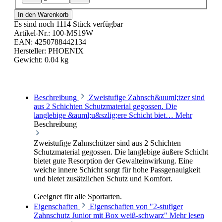
In den Warenkorb
Es sind noch 1114 Stück verfügbar
Artikel-Nr.:
100-MS19W
EAN:
4250788442134
Hersteller:
PHOENIX
Gewicht:
0.04 kg
Beschreibung
Zweistufige Zahnsch&uuml;tzer sind
aus 2 Schichten Schutzmaterial gegossen. Die
langlebige &auml;u&szlig;ere Schicht biet…
Mehr
Beschreibung
Zweistufige Zahnschützer sind aus 2 Schichten
Schutzmaterial gegossen. Die langlebige äußere Schicht
bietet gute Resorption der Gewalteinwirkung. Eine
weiche innere Schicht sorgt für hohe Passgenauigkeit
und bietet zusätzlichen Schutz und Komfort.
Geeignet für alle Sportarten.
Eigenschaften
Eigenschaften von "2-stufiger
Zahnschutz Junior mit Box weiß-schwarz"
Mehr lesen