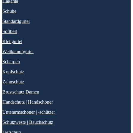
Hakama
Schuhe
Standardgürtel
Softbelt
Klettgürtel
Wettkampfgürtel
Schärpen
Kopfschutz
Zahnschutz
Brustschutz Damen
Handschutz | Handschoner
Unterarmschoner | -schützer
Schutzweste | Bauchschutz
Tiefschutz