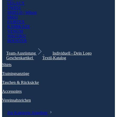
LEGACY
TWINS
SHIELD | Wilson
SMAI
FAIRTEX
KAMIKAZE
VENUM
WACOKU
BOOSTER
Team-Ausrüstung
Individuell - Dein Logo
Geschenkartikel
Textil-Katalog
Shirts
Trainingsanzüge
Taschen & Rücksäcke
Accessoires
Vereinsabzeichen
Zur Kategorie Angebote