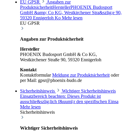
EU GPSR
Angaben zur
ProduktsicherheitHerstellerPHOENIX Budosport
GmbH &amp; Co KG, Westkirchener Stra&szlig;e 90,
59320 Ennigerloh Ko
Mehr lesen
EU GPSR
Angaben zur Produktsicherheit
Hersteller
PHOENIX Budosport GmbH & Co KG,
Westkirchener Straße 90, 59320 Ennigerloh
Kontakt
Kontaktformular
Meldung zur Produktsicherheit
oder
per Mail: gpsr@phoenix-budo.de
Sicherheitshinweis
Wichtiger Sicherheitshinweis
Einsatzbereich beachten: Dieses Produkt ist
ausschlie&szlig;lich f&uuml;r den spezifischen Einsa
Mehr lesen
Sicherheitshinweis
Wichtiger Sicherheitshinweis