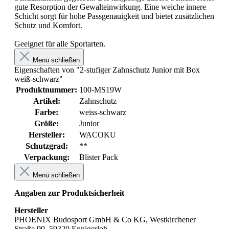
gute Resorption der Gewalteinwirkung. Eine weiche innere
Schicht sorgt für hohe Passgenauigkeit und bietet zusätzlichen
Schutz und Komfort.
Geeignet für alle Sportarten.
Menü schließen
Eigenschaften von "2-stufiger Zahnschutz Junior mit Box
weiß-schwarz"
Produktnummer:
100-MS19W
Artikel:
Zahnschutz
Farbe:
weiss-schwarz
Größe:
Junior
Hersteller:
WACOKU
Schutzgrad:
**
Verpackung:
Blister Pack
Menü schließen
Angaben zur Produktsicherheit
Hersteller
PHOENIX Budosport GmbH & Co KG, Westkirchener
Straße 90, 59320 Ennigerloh