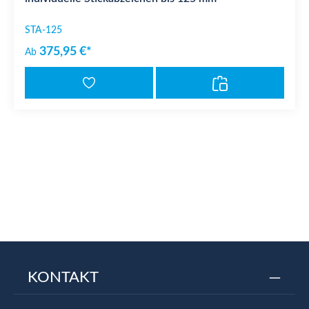
STA-125
375,95 €*
Ab
KONTAKT