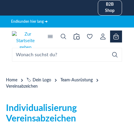
B2B
alt springen
Shop
Endkunden hier lang ➜
Home
🏷️ Dein Logo
Team-Ausrüstung
Vereinsabzeichen
Individualisierung
Vereinsabzeichen