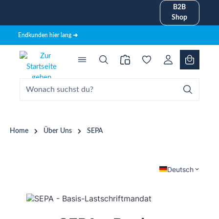
B2B
alt springen
Shop
Endkunden hier lang ➜
Home
Über Uns
SEPA