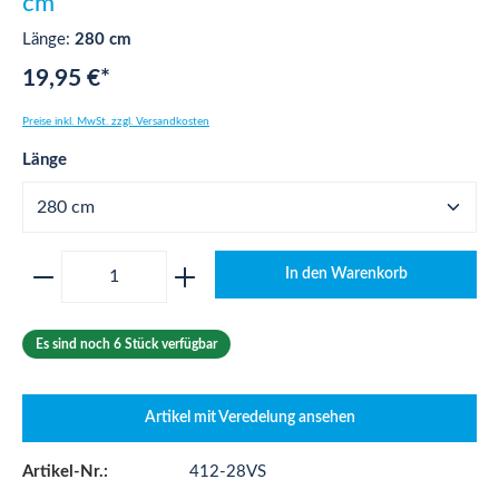
cm
Länge:
280 cm
19,95 €*
Preise inkl. MwSt. zzgl. Versandkosten
auswählen
Länge
Produkt Anzahl: Gib den gewünschten Wert ei
In den Warenkorb
Es sind noch 6 Stück verfügbar
Artikel mit Veredelung ansehen
Artikel-Nr.:
412-28VS