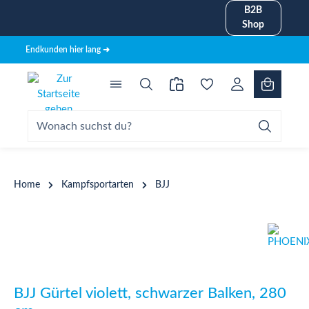
B2B
alt springen
Shop
Endkunden hier lang ➜
Home
Kampfsportarten
BJJ
Bildergalerie überspringen
BJJ Gürtel violett, schwarzer Balken, 280