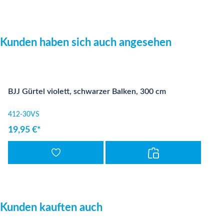
Produktgalerie überspringen
Kunden haben sich auch angesehen
BJJ Gürtel violett, schwarzer Balken, 300 cm
412-30VS
19,95 €*
Produktgalerie überspringen
Kunden kauften auch