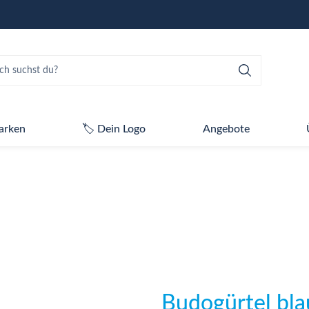
arken
🏷️ Dein Logo
Angebote
Budogürtel bl