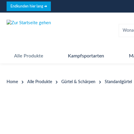
springen
Zur Hauptnavigation springen
Endkunden hier lang ➜
Alle Produkte
Kampfsportarten
M
Home
Alle Produkte
Gürtel & Schärpen
Standardgürtel
Bildergalerie überspringen