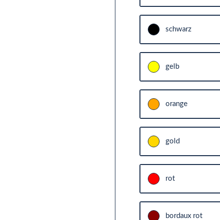
schwarz
gelb
orange
gold
rot
bordaux rot