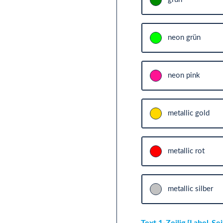
neon grün
neon pink
metallic gold
metallic rot
metallic silber
Text 1-Zeilig [Label-Se