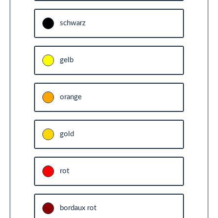
schwarz
gelb
orange
gold
rot
bordaux rot