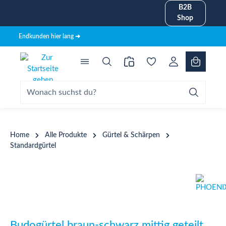
B2B
alt springen
Shop
Endkunden hier lang ➜
Home
Alle Produkte
Gürtel & Schärpen
Standardgürtel
Bildergalerie überspringen
Budogürtel braun-schwarz mittig geteilt,