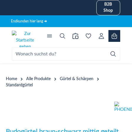
B2B
alt springen
Shop
Endkunden hier lang ➜
Home
Alle Produkte
Gürtel & Schärpen
Standardgürtel
Bildergalerie überspringen
Budogürtel braun-schwarz mittig geteilt,