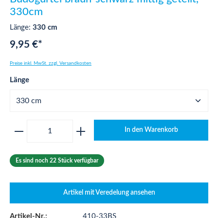
330cm
Länge:
330 cm
9,95 €*
Preise inkl. MwSt. zzgl. Versandkosten
auswählen
Länge
Produkt Anzahl: Gib den gewünschten Wert ei
In den Warenkorb
Es sind noch 22 Stück verfügbar
Artikel mit Veredelung ansehen
Artikel-Nr.:
410-33BS