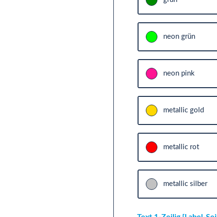
neon grün
neon pink
metallic gold
metallic rot
metallic silber
Text 1-Zeilig [Label-Se