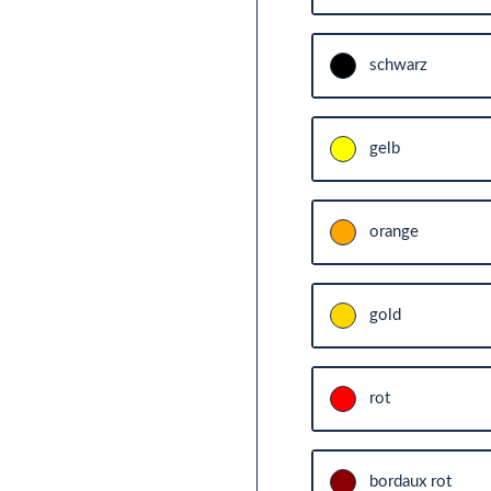
schwarz
gelb
orange
gold
rot
bordaux rot