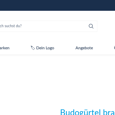
arken
🏷️ Dein Logo
Angebote
Budogürtel bra