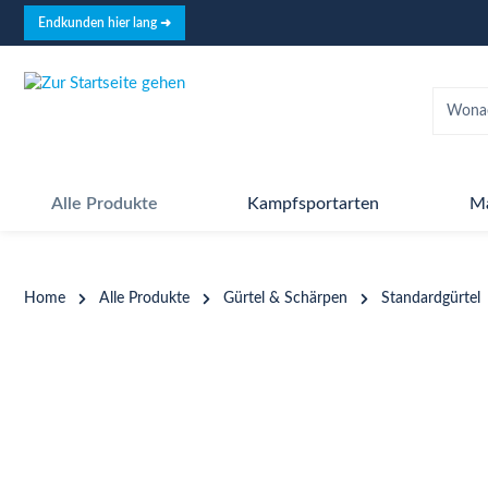
springen
Zur Hauptnavigation springen
Endkunden hier lang ➜
Alle Produkte
Kampfsportarten
M
Home
Alle Produkte
Gürtel & Schärpen
Standardgürtel
Bildergalerie überspringen