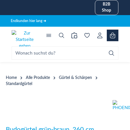
B2B
alt springen
Shop
Endkunden hier lang ➜
Home
Alle Produkte
Gürtel & Schärpen
Standardgürtel
Bildergalerie überspringen
Budogürtel grün-braun, 260 cm