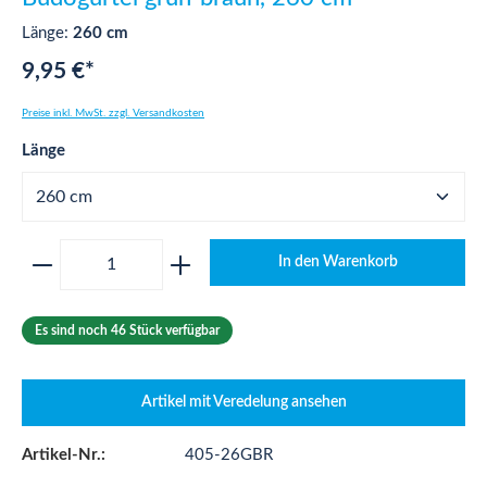
Länge:
260 cm
9,95 €*
Preise inkl. MwSt. zzgl. Versandkosten
auswählen
Länge
Produkt Anzahl: Gib den gewünschten Wert ei
In den Warenkorb
Es sind noch 46 Stück verfügbar
Artikel mit Veredelung ansehen
Artikel-Nr.:
405-26GBR