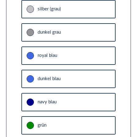
silber (grau)
dunkel grau
royal blau
dunkel blau
navy blau
grün