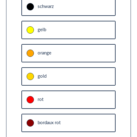
schwarz
gelb
orange
gold
rot
bordaux rot