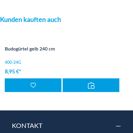
Produktgalerie überspringen
Kunden kauften auch
Budogürtel gelb 240 cm
400-24G
8,95 €*
KONTAKT