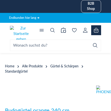
B2B
alt springen
Shop
Endkunden hier lang ➜
Home
Alle Produkte
Gürtel & Schärpen
Standardgürtel
Bildergalerie überspringen
Budogürtel orange 240 cm