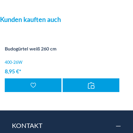
Produktgalerie überspringen
Kunden kauften auch
Budogürtel weiß 260 cm
400-26W
8,95 €*
KONTAKT