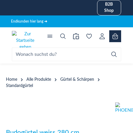
B2B
alt springen
Shop
Endkunden hier lang ➜
Home
Alle Produkte
Gürtel & Schärpen
Standardgürtel
Bildergalerie überspringen
Budogürtel weiss 280 cm