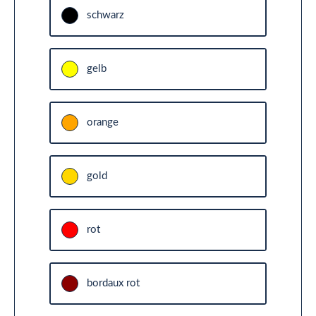
schwarz
gelb
orange
gold
rot
bordaux rot