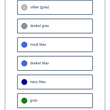
silber (grau)
dunkel grau
royal blau
dunkel blau
navy blau
grün