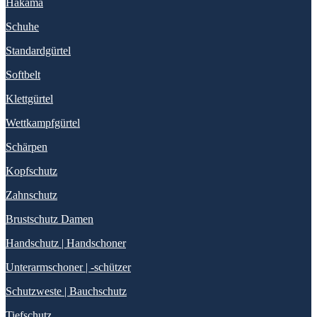
Hakama
Schuhe
Standardgürtel
Softbelt
Klettgürtel
Wettkampfgürtel
Schärpen
Kopfschutz
Zahnschutz
Brustschutz Damen
Handschutz | Handschoner
Unterarmschoner | -schützer
Schutzweste | Bauchschutz
Tiefschutz