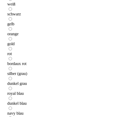
weiß
schwarz
gelb
orange
gold
rot
bordaux rot
silber (grau)
dunkel grau
royal blau
dunkel blau
navy blau