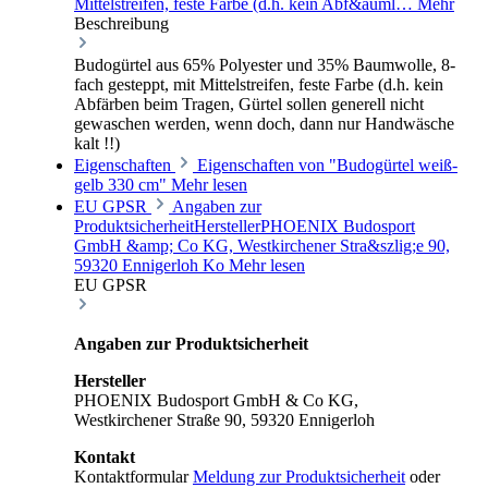
Mittelstreifen, feste Farbe (d.h. kein Abf&auml…
Mehr
Beschreibung
Budogürtel aus 65% Polyester und 35% Baumwolle, 8-
fach gesteppt, mit Mittelstreifen, feste Farbe (d.h. kein
Abfärben beim Tragen, Gürtel sollen generell nicht
gewaschen werden, wenn doch, dann nur Handwäsche
kalt !!)
Eigenschaften
Eigenschaften von "Budogürtel weiß-
gelb 330 cm"
Mehr lesen
EU GPSR
Angaben zur
ProduktsicherheitHerstellerPHOENIX Budosport
GmbH &amp; Co KG, Westkirchener Stra&szlig;e 90,
59320 Ennigerloh Ko
Mehr lesen
EU GPSR
Angaben zur Produktsicherheit
Hersteller
PHOENIX Budosport GmbH & Co KG,
Westkirchener Straße 90, 59320 Ennigerloh
Kontakt
Kontaktformular
Meldung zur Produktsicherheit
oder