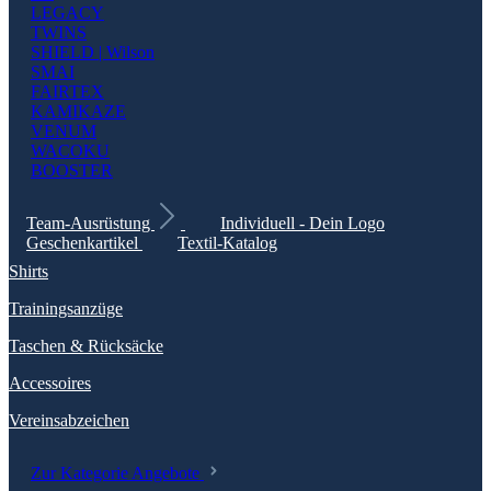
LEGACY
TWINS
SHIELD | Wilson
SMAI
FAIRTEX
KAMIKAZE
VENUM
WACOKU
BOOSTER
Team-Ausrüstung
Individuell - Dein Logo
Geschenkartikel
Textil-Katalog
Shirts
Trainingsanzüge
Taschen & Rücksäcke
Accessoires
Vereinsabzeichen
Zur Kategorie Angebote