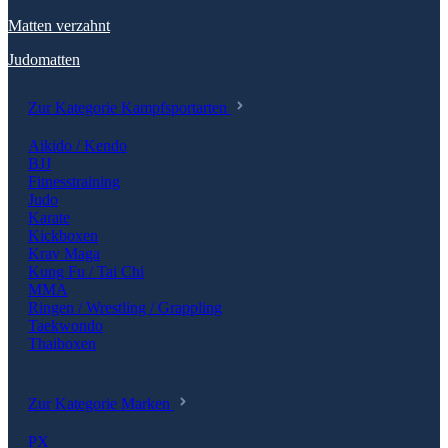
Matten verzahnt
Judomatten
Zur Kategorie Kampfsportarten
Aikido / Kendo
BJJ
Fitnesstraining
Judo
Karate
Kickboxen
Krav Maga
Kung Fu / Tai Chi
MMA
Ringen / Wrestling / Grappling
Taekwondo
Thaiboxen
Zur Kategorie Marken
PX