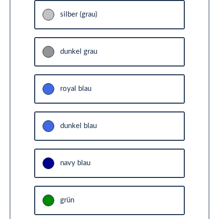
silber (grau)
dunkel grau
royal blau
dunkel blau
navy blau
grün