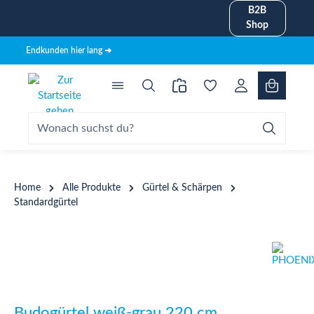
B2B
alt springen
Shop
Endkunden hier lang ➜
Home
Alle Produkte
Gürtel & Schärpen
Standardgürtel
Bildergalerie überspringen
Budogürtel weiß-grau 220 cm