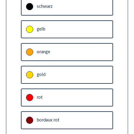
schwarz
gelb
orange
gold
rot
bordaux rot