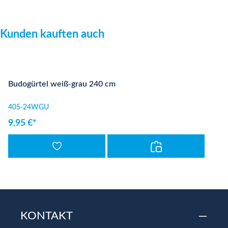
Produktgalerie überspringen
Kunden kauften auch
Budogürtel weiß-grau 240 cm
405-24WGU
9,95 €*
KONTAKT