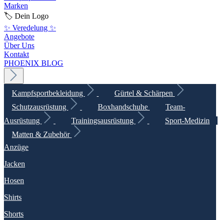
Marken
🏷️ Dein Logo
✨ Veredelung ✨
Angebote
Über Uns
Kontakt
PHOENIX BLOG
Kampfsportbekleidung
Gürtel & Schärpen
Schutzausrüstung
Boxhandschuhe
Team-
Ausrüstung
Trainingsausrüstung
Sport-Medizin
Matten & Zubehör
Anzüge
Jacken
Hosen
Shirts
Shorts