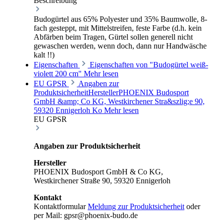
Beschreibung
Budogürtel aus 65% Polyester und 35% Baumwolle, 8-
fach gesteppt, mit Mittelstreifen, feste Farbe (d.h. kein
Abfärben beim Tragen, Gürtel sollen generell nicht
gewaschen werden, wenn doch, dann nur Handwäsche
kalt !!)
Eigenschaften
Eigenschaften von "Budogürtel weiß-
violett 200 cm"
Mehr lesen
EU GPSR
Angaben zur
ProduktsicherheitHerstellerPHOENIX Budosport
GmbH &amp; Co KG, Westkirchener Stra&szlig;e 90,
59320 Ennigerloh Ko
Mehr lesen
EU GPSR
Angaben zur Produktsicherheit
Hersteller
PHOENIX Budosport GmbH & Co KG,
Westkirchener Straße 90, 59320 Ennigerloh
Kontakt
Kontaktformular
Meldung zur Produktsicherheit
oder
per Mail: gpsr@phoenix-budo.de