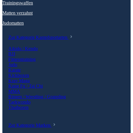
Trainingswaffen
Matten verzahnt
Judomatten
Zur Kategorie Kampfsportarten
Aikido / Kendo
BJJ
Fitnesstraining
Judo
Karate
Kickboxen
Krav Maga
Kung Fu / Tai Chi
MMA
Ringen / Wrestling / Grappling
Taekwondo
Thaiboxen
Zur Kategorie Marken