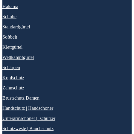
Hakama
Schuhe
Standardgürtel
Softbelt
Klettgürtel
Wettkampfgürtel
Schärpen
Kopfschutz
Zahnschutz
Brustschutz Damen
Handschutz | Handschoner
Unterarmschoner | -schützer
Schutzweste | Bauchschutz