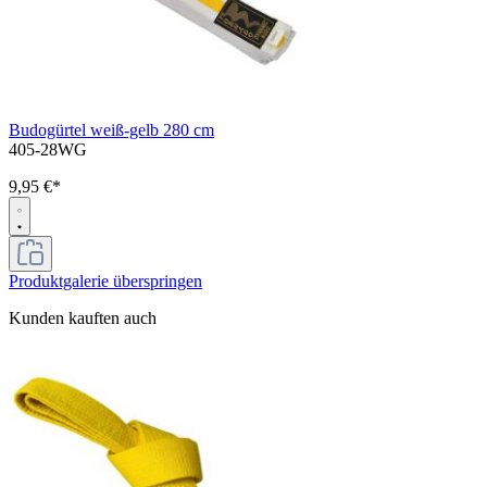
Budogürtel weiß-gelb 280 cm
405-28WG
9,95 €*
Produktgalerie überspringen
Kunden kauften auch