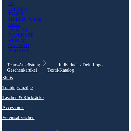
PX
LEGACY
TWINS
SHIELD | Wilson
SMAI
FAIRTEX
KAMIKAZE
VENUM
WACOKU
BOOSTER
Team-Ausrüstung
Individuell - Dein Logo
Geschenkartikel
Textil-Katalog
Shirts
Trainingsanzüge
Taschen & Rücksäcke
Accessoires
Vereinsabzeichen