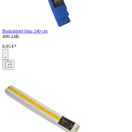
Budogürtel blau 240 cm
400-24B
8,95 €*