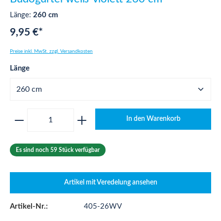
Länge:
260 cm
9,95 €*
Preise inkl. MwSt. zzgl. Versandkosten
auswählen
Länge
Produkt Anzahl: Gib den gewünschten Wert ei
In den Warenkorb
Es sind noch 59 Stück verfügbar
Artikel mit Veredelung ansehen
Artikel-Nr.:
405-26WV