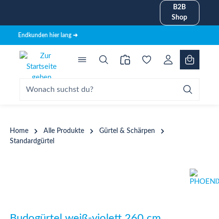
B2B
alt springen
Shop
Endkunden hier lang ➜
Home
Alle Produkte
Gürtel & Schärpen
Standardgürtel
Bildergalerie überspringen
Budogürtel weiß-violett 260 cm