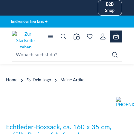
B2B
alt springen
Shop
Endkunden hier lang ➜
Home
🏷️ Dein Logo
Meine Artikel
Bildergalerie überspringen
Echtleder-Boxsack, ca. 160 x 35 cm,