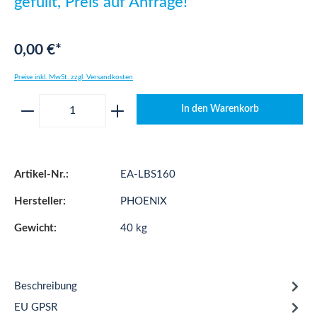
gefüllt, Preis auf Anfrage!
0,00 €*
Preise inkl. MwSt. zzgl. Versandkosten
Produkt Anzahl: Gib den gewünschten Wert ei
In den Warenkorb
Artikel-Nr.:
EA-LBS160
Hersteller:
PHOENIX
Gewicht:
40 kg
Beschreibung
EU GPSR