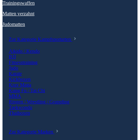
Trainingswaffen
Matten verzahnt
Judomatten
Zur Kategorie Kampfsportarten
Aikido / Kendo
BJJ
Fitnesstraining
Judo
Karate
Kickboxen
Krav Maga
Kung Fu / Tai Chi
MMA
Ringen / Wrestling / Grappling
Taekwondo
Thaiboxen
Zur Kategorie Marken