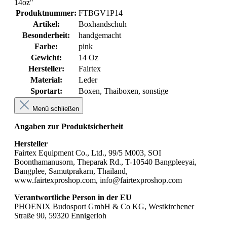
14oz"
Produktnummer:
FTBGV1P14
Artikel:
Boxhandschuh
Besonderheit:
handgemacht
Farbe:
pink
Gewicht:
14 Oz
Hersteller:
Fairtex
Material:
Leder
Sportart:
Boxen
, Thaiboxen
, sonstige
Menü schließen
Angaben zur Produktsicherheit
Hersteller
Fairtex Equipment Co., Ltd., 99/5 M003, SOI
Boonthamanusorn, Theparak Rd., T-10540 Bangpleeyai,
Bangplee, Samutprakarn, Thailand,
www.fairtexproshop.com, info@fairtexproshop.com
Verantwortliche Person in der EU
PHOENIX Budosport GmbH & Co KG, Westkirchener
Straße 90, 59320 Ennigerloh