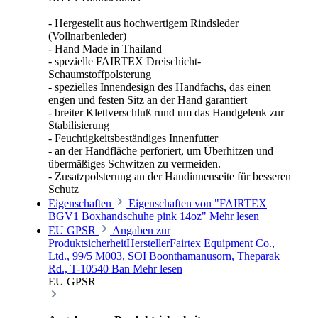
- Hergestellt aus hochwertigem Rindsleder
(Vollnarbenleder)
- Hand Made in Thailand
- spezielle FAIRTEX Dreischicht-
Schaumstoffpolsterung
- spezielles Innendesign des Handfachs, das einen
engen und festen Sitz an der Hand garantiert
- breiter Klettverschluß rund um das Handgelenk zur
Stabilisierung
- Feuchtigkeitsbeständiges Innenfutter
- an der Handfläche perforiert, um Überhitzen und
übermäßiges Schwitzen zu vermeiden.
- Zusatzpolsterung an der Handinnenseite für besseren
Schutz
Eigenschaften
Eigenschaften von "FAIRTEX
BGV1 Boxhandschuhe pink 14oz"
Mehr lesen
EU GPSR
Angaben zur
ProduktsicherheitHerstellerFairtex Equipment Co.,
Ltd., 99/5 M003, SOI Boonthamanusorn, Theparak
Rd., T-10540 Ban
Mehr lesen
EU GPSR