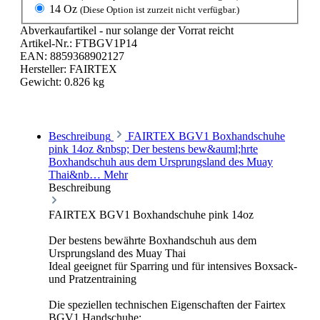
14 Oz
(Diese Option ist zurzeit nicht verfügbar.)
Abverkaufartikel - nur solange der Vorrat reicht
Artikel-Nr.:
FTBGV1P14
EAN:
8859368902127
Hersteller:
FAIRTEX
Gewicht:
0.826 kg
Beschreibung
FAIRTEX BGV1 Boxhandschuhe
pink 14oz &nbsp; Der bestens bew&auml;hrte
Boxhandschuh aus dem Ursprungsland des Muay
Thai&nb…
Mehr
Beschreibung
FAIRTEX BGV1 Boxhandschuhe pink 14oz
Der bestens bewährte Boxhandschuh aus dem
Ursprungsland des Muay Thai
Ideal geeignet für Sparring und für intensives Boxsack-
und Pratzentraining
Die speziellen technischen Eigenschaften der Fairtex
BGV1 Handschuhe: