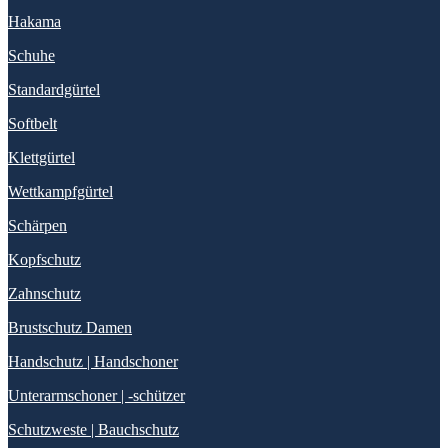
Hakama
Schuhe
Standardgürtel
Softbelt
Klettgürtel
Wettkampfgürtel
Schärpen
Kopfschutz
Zahnschutz
Brustschutz Damen
Handschutz | Handschoner
Unterarmschoner | -schützer
Schutzweste | Bauchschutz