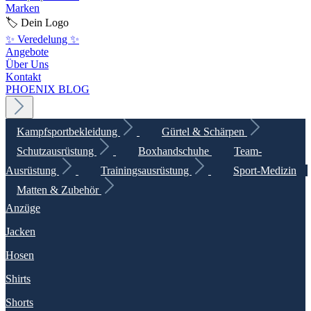
Marken
🏷️ Dein Logo
✨ Veredelung ✨
Angebote
Über Uns
Kontakt
PHOENIX BLOG
Kampfsportbekleidung
Gürtel & Schärpen
Schutzausrüstung
Boxhandschuhe
Team-
Ausrüstung
Trainingsausrüstung
Sport-Medizin
Matten & Zubehör
Anzüge
Jacken
Hosen
Shirts
Shorts