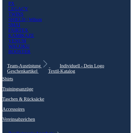
PX
LEGACY
TWINS
SHIELD | Wilson
SMAI
FAIRTEX
KAMIKAZE
VENUM
WACOKU
BOOSTER
Team-Ausrüstung
Individuell - Dein Logo
Geschenkartikel
Textil-Katalog
Shirts
Trainingsanzüge
Taschen & Rücksäcke
Accessoires
Vereinsabzeichen