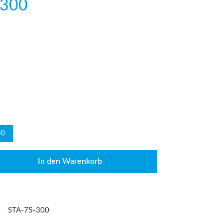
 300
00
den gewünschten Wert ein oder benutze die
In den Warenkorb
STA-75-300