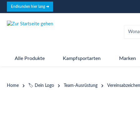
springen
Zur Hauptnavigation springen
Endkunden hier lang ➜
Alle Produkte
Kampfsportarten
Marken
Home
🏷️ Dein Logo
Team-Ausrüstung
Vereinsabzeiche
Bildergalerie überspringen