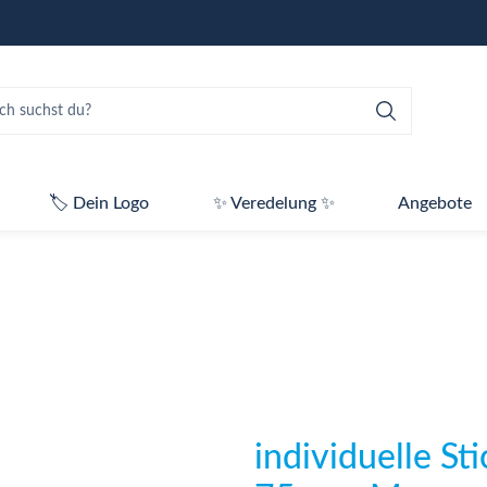
🏷️ Dein Logo
✨ Veredelung ✨
Angebote
n
individuelle St