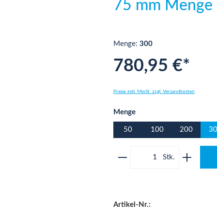
75 mm Menge
Menge:
300
780,95 €*
Preise inkl. MwSt. zzgl. Versandkosten
auswählen
Menge
50
100
200
3
Produkt Anzahl: Gib 
Artikel-Nr.: