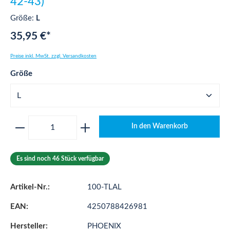
42-43)
Größe:
L
35,95 €*
Preise inkl. MwSt. zzgl. Versandkosten
auswählen
Größe
Produkt Anzahl: Gib den gewünschten Wert ei
In den Warenkorb
Es sind noch 46 Stück verfügbar
Artikel-Nr.:
100-TLAL
EAN:
4250788426981
Hersteller:
PHOENIX