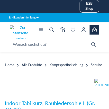
B2B
alt springen
Shop
Endkunden hier lang ➜
Home
Alle Produkte
Kampfsportbekleidung
Schuhe
Bildergalerie überspringen
Indoor Tabi kurz, Rauhledersohle L (Gr.