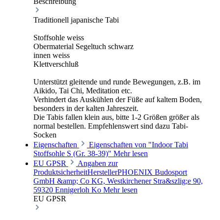
Beschreibung
Traditionell japanische Tabi
Stoffsohle weiss
Obermaterial Segeltuch schwarz
innen weiss
Klettverschluß
Unterstützt gleitende und runde Bewegungen, z.B. im
Aikido, Tai Chi, Meditation etc.
Verhindert das Auskühlen der Füße auf kaltem Boden,
besonders in der kalten Jahreszeit.
Die Tabis fallen klein aus, bitte 1-2 Größen größer als
normal bestellen. Empfehlenswert sind dazu Tabi-
Socken
Eigenschaften
Eigenschaften von "Indoor Tabi
Stoffsohle S (Gr. 38-39)"
Mehr lesen
EU GPSR
Angaben zur
ProduktsicherheitHerstellerPHOENIX Budosport
GmbH &amp; Co KG, Westkirchener Stra&szlig;e 90,
59320 Ennigerloh Ko
Mehr lesen
EU GPSR