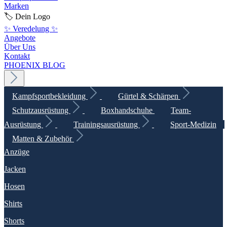
Marken
🏷️ Dein Logo
✨ Veredelung ✨
Angebote
Über Uns
Kontakt
PHOENIX BLOG
Kampfsportbekleidung
Gürtel & Schärpen
Schutzausrüstung
Boxhandschuhe
Team-
Ausrüstung
Trainingsausrüstung
Sport-Medizin
Matten & Zubehör
Anzüge
Jacken
Hosen
Shirts
Shorts