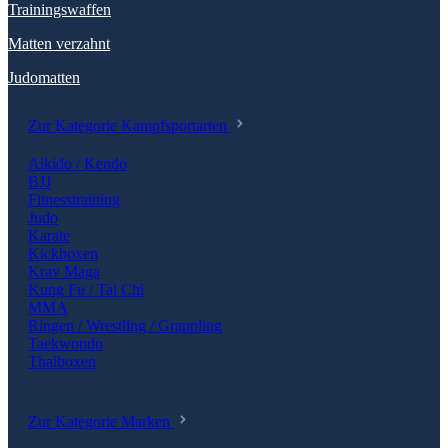
Trainingswaffen
Matten verzahnt
Judomatten
Zur Kategorie Kampfsportarten
Aikido / Kendo
BJJ
Fitnesstraining
Judo
Karate
Kickboxen
Krav Maga
Kung Fu / Tai Chi
MMA
Ringen / Wrestling / Grappling
Taekwondo
Thaiboxen
Zur Kategorie Marken