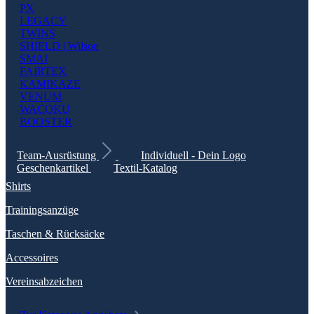
PX
LEGACY
TWINS
SHIELD | Wilson
SMAI
FAIRTEX
KAMIKAZE
VENUM
WACOKU
BOOSTER
Team-Ausrüstung
Individuell - Dein Logo
Geschenkartikel
Textil-Katalog
Shirts
Trainingsanzüge
Taschen & Rücksäcke
Accessoires
Vereinsabzeichen