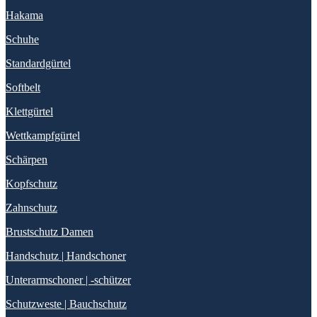
Hakama
Schuhe
Standardgürtel
Softbelt
Klettgürtel
Wettkampfgürtel
Schärpen
Kopfschutz
Zahnschutz
Brustschutz Damen
Handschutz | Handschoner
Unterarmschoner | -schützer
Schutzweste | Bauchschutz