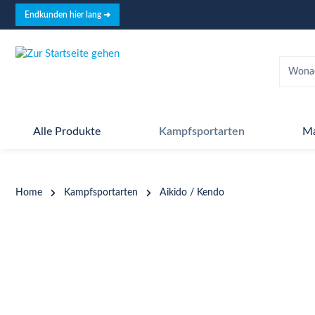
springen
Zur Hauptnavigation springen
Endkunden hier lang ➜
Alle Produkte
Kampfsportarten
M
Home
Kampfsportarten
Aikido / Kendo
Bildergalerie überspringen