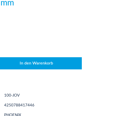
28mm
den gewünschten Wert ein oder benutze die
In den Warenkorb
100-JOV
4250788417446
PHOENIX