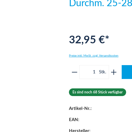
Durchm. 25-
32,95 €*
Preise inkl. MwSt. zzgl. Versandkosten
Produkt Anzahl: Gib 
Es sind noch 68 Stück verfügbar
Artikel-Nr.:
EAN:
Hersteller: