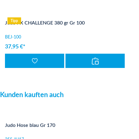
Tipp
Judo PX CHALLENGE 380 gr Gr 100
BEJ-100
37,95 €*
Produktgalerie überspringen
Kunden kauften auch
Judo Hose blau Gr 170