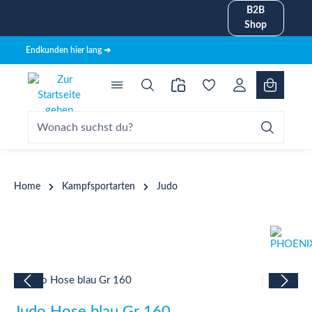
B2B
alt springen
Shop
Endkunden hier lang ➜
Home
Kampfsportarten
Judo
Bildergalerie überspringen
Judo Hose blau Gr 160