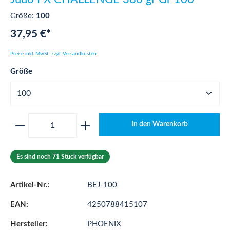
Größe:
100
37,95 €*
Preise inkl. MwSt. zzgl. Versandkosten
auswählen
Größe
Produkt Anzahl: Gib den gewünschten Wert ei
In den Warenkorb
Es sind noch 71 Stück verfügbar
Artikel-Nr.:
BEJ-100
EAN:
4250788415107
Hersteller:
PHOENIX