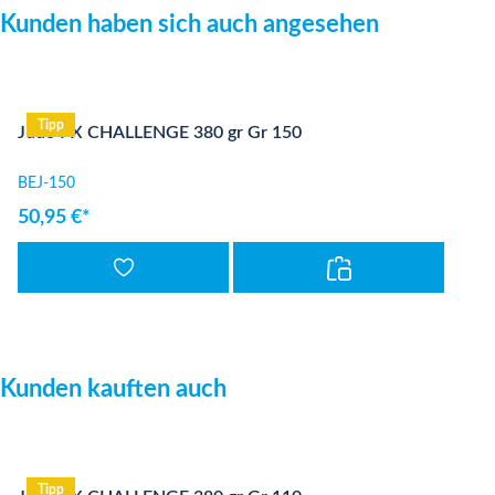
Produktgalerie überspringen
Kunden haben sich auch angesehen
Tipp
Judo PX CHALLENGE 380 gr Gr 150
BEJ-150
50,95 €*
Produktgalerie überspringen
Kunden kauften auch
Tipp