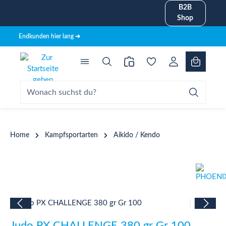
B2B
alt springen
Shop
Endkunden hier lang ➜
Home
Kampfsportarten
Aikido / Kendo
Bildergalerie überspringen
Judo PX CHALLENGE 380 gr Gr 100