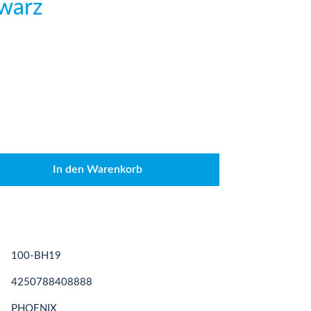
hwarz
den gewünschten Wert ein oder benutze die
In den Warenkorb
100-BH19
4250788408888
PHOENIX