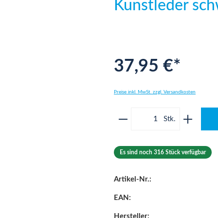
Kunstleder sc
37,95 €*
Preise inkl. MwSt. zzgl. Versandkosten
Produkt Anzahl: Gib 
Es sind noch 316 Stück verfügbar
Artikel-Nr.:
EAN:
Hersteller: