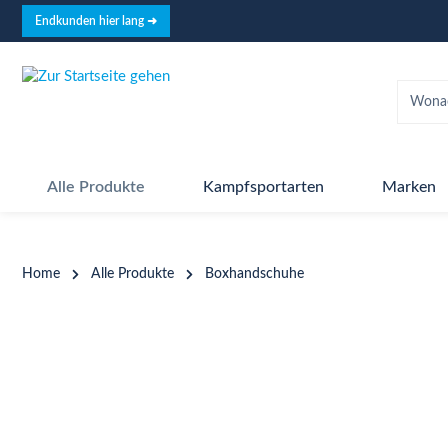
springen
Zur Hauptnavigation springen
Endkunden hier lang ➜
Alle Produkte
Kampfsportarten
Marken
Home
Alle Produkte
Boxhandschuhe
Bildergalerie überspringen