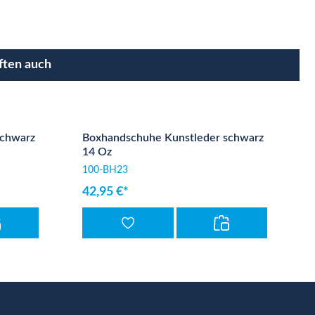
ften auch
schwarz
Boxhandschuhe Kunstleder schwarz
14 Oz
100-BH23
42,95 €*