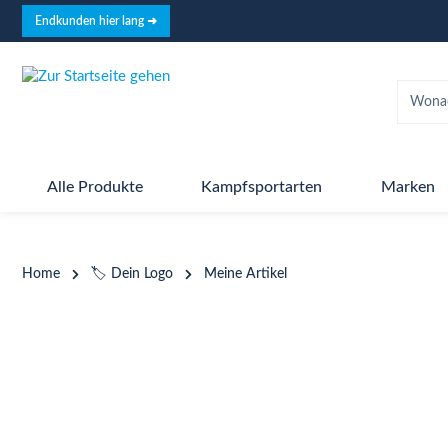
springen
Zur Hauptnavigation springen
Endkunden hier lang ➜
Alle Produkte
Kampfsportarten
Marken
Home
🏷️ Dein Logo
Meine Artikel
Bildergalerie überspringen