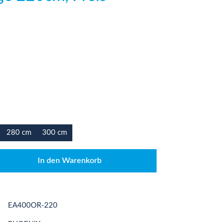
280 cm
300 cm
den gewünschten Wert ein oder benutze die
In den Warenkorb
EA400OR-220