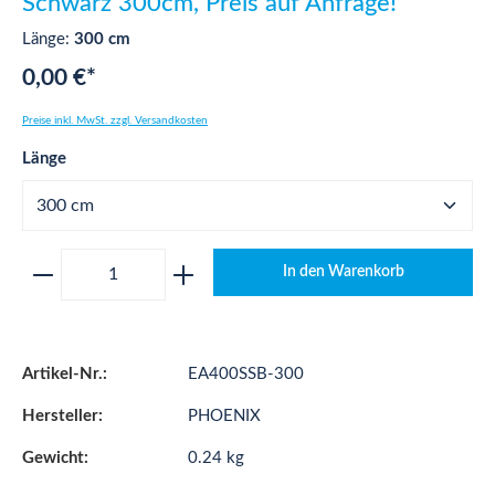
Schwarz 300cm, Preis auf Anfrage!
Länge:
300 cm
0,00 €*
Preise inkl. MwSt. zzgl. Versandkosten
auswählen
Länge
Produkt Anzahl: Gib den gewünschten Wert ei
In den Warenkorb
Artikel-Nr.:
EA400SSB-300
Hersteller:
PHOENIX
Gewicht:
0.24 kg