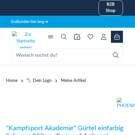
B2B
alt springen
Shop
Endkunden hier lang ➜
Home
🏷️ Dein Logo
Meine Artikel
Bildergalerie überspringen
"Kampfsport Akademie" Gürtel einfarbig