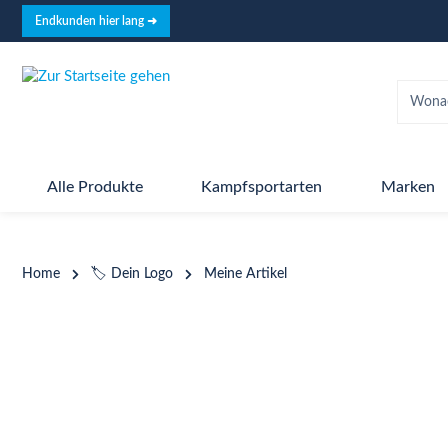
springen
Zur Hauptnavigation springen
Endkunden hier lang ➜
Alle Produkte
Kampfsportarten
Marken
Home
🏷️ Dein Logo
Meine Artikel
Bildergalerie überspringen