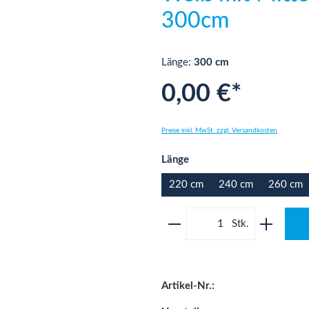
300cm
Länge:
300 cm
0,00 €*
Preise inkl. MwSt. zzgl. Versandkosten
auswählen
Länge
220 cm
240 cm
260 cm
Produkt Anzahl: Gib 
Artikel-Nr.: