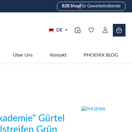
B2B Shop
Für Gewerbetreibende
DE
Über Uns
Kontakt
PHOENIX BLOG
kademie" Gürtel
lstreifen Grün