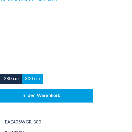
280 cm
300 cm
den gewünschten Wert ein oder benutze die
In den Warenkorb
EAE405WGR-300