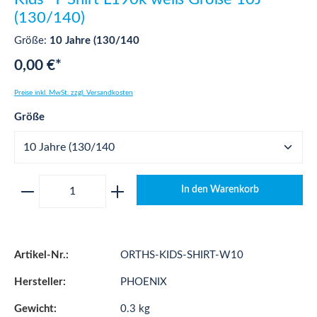
(130/140)
Größe:
10 Jahre (130/140
0,00 €*
Preise inkl. MwSt. zzgl. Versandkosten
auswählen
Größe
Produkt Anzahl: Gib den gewünschten Wert ei
In den Warenkorb
Artikel-Nr.:
ORTHS-KIDS-SHIRT-W10
Hersteller:
PHOENIX
Gewicht:
0.3 kg