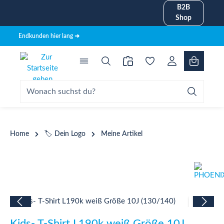
B2B
alt springen
Shop
Endkunden hier lang ➜
Home
🏷️ Dein Logo
Meine Artikel
Bildergalerie überspringen
Kids- T-Shirt L190k weiß Größe 10J