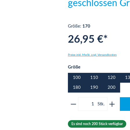
geschlossen G
Größe:
170
26,95 €*
Preise inkl. MwSt. zzgl. Versandkosten
auswählen
Größe
100
110
120
1
180
190
200
Produkt Anzahl: Gib 
Es sind noch 200 Stück verfügbar