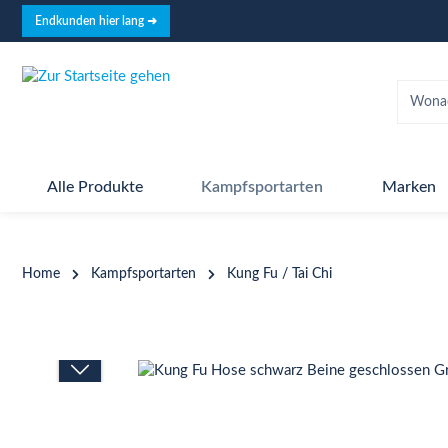
springen
Zur Hauptnavigation springen
Endkunden hier lang ➜
Alle Produkte
Kampfsportarten
Marken
Home
Kampfsportarten
Kung Fu / Tai Chi
Bildergalerie überspringen