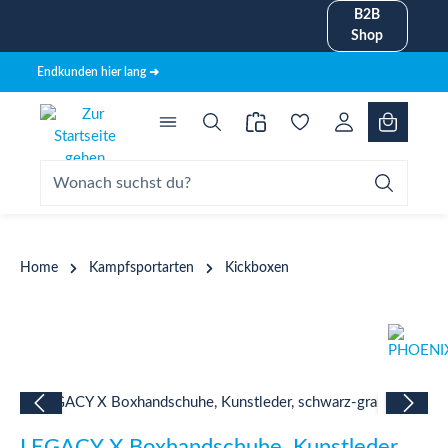
B2B
alt springen
Shop
Endkunden hier lang ➜
Home
Kampfsportarten
Kickboxen
Bildergalerie überspringen
LEGACY X Boxhandschuhe, Kunstleder,