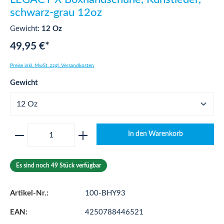
schwarz-grau 12oz
Gewicht:
12 Oz
49,95 €*
Preise inkl. MwSt. zzgl. Versandkosten
auswählen
Gewicht
Produkt Anzahl: Gib den gewünschten Wert ei
In den Warenkorb
Es sind noch 49 Stück verfügbar
Artikel-Nr.:
100-BHY93
EAN:
4250788446521