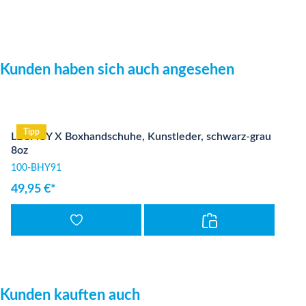
Produktgalerie überspringen
Kunden haben sich auch angesehen
Tipp
LEGACY X Boxhandschuhe, Kunstleder, schwarz-grau
8oz
100-BHY91
49,95 €*
Produktgalerie überspringen
Kunden kauften auch