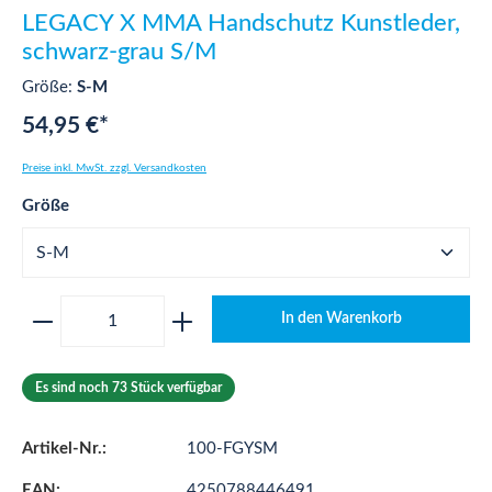
LEGACY X MMA Handschutz Kunstleder,
schwarz-grau S/M
Größe:
S-M
54,95 €*
Preise inkl. MwSt. zzgl. Versandkosten
auswählen
Größe
Produkt Anzahl: Gib den gewünschten Wert ei
In den Warenkorb
Es sind noch 73 Stück verfügbar
Artikel-Nr.:
100-FGYSM
EAN:
4250788446491