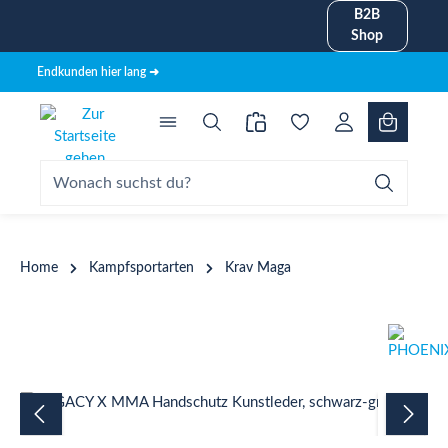
B2B
alt springen
Shop
Endkunden hier lang ➜
Home
Kampfsportarten
Krav Maga
Bildergalerie überspringen