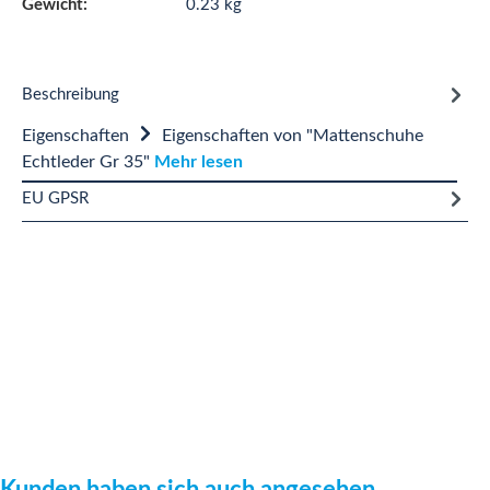
Gewicht:
0.23 kg
Beschreibung
Eigenschaften
Eigenschaften von "Mattenschuhe
Echtleder Gr 35"
Mehr lesen
EU GPSR
Produktgalerie überspringen