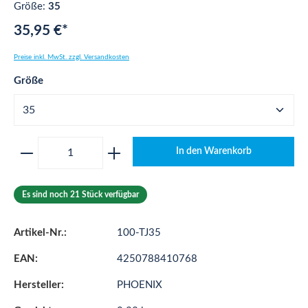
Größe:
35
35,95 €*
Preise inkl. MwSt. zzgl. Versandkosten
auswählen
Größe
Produkt Anzahl: Gib den gewünschten Wert ei
In den Warenkorb
Es sind noch 21 Stück verfügbar
Artikel-Nr.:
100-TJ35
EAN:
4250788410768
Hersteller:
PHOENIX