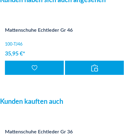
Kunden haben sich auch angesehen
Mattenschuhe Echtleder Gr 46
100-TJ46
35,95 €*
Produktgalerie überspringen
Kunden kauften auch
Mattenschuhe Echtleder Gr 36