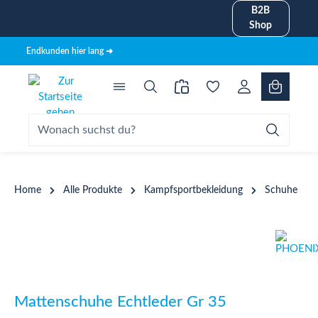
B2B
alt springen
Shop
Endkunden hier lang ➜
Home
Alle Produkte
Kampfsportbekleidung
Schuhe
Bildergalerie überspringen
Mattenschuhe Echtleder Gr 35