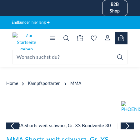
B2B
alt springen
Shop
Endkunden hier lang ➜
Home
Kampfsportarten
MMA
Bildergalerie überspringen
MMA Shorts weit schwarz, Gr. XS