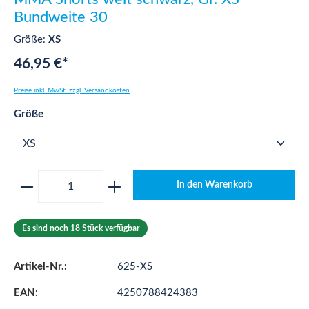
Bundweite 30
Größe:
XS
46,95 €*
Preise inkl. MwSt. zzgl. Versandkosten
auswählen
Größe
Produkt Anzahl: Gib den gewünschten Wert ei
In den Warenkorb
Es sind noch 18 Stück verfügbar
Artikel-Nr.:
625-XS
EAN:
4250788424383