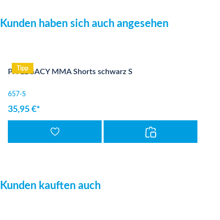
Produktgalerie überspringen
Kunden haben sich auch angesehen
Tipp
PX LEGACY MMA Shorts schwarz S
657-S
35,95 €*
Produktgalerie überspringen
Kunden kauften auch