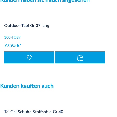
Kunden haben sich auch angesehen
Outdoor-Tabi Gr 37 lang
100-TO37
77,95 €*
Produktgalerie überspringen
Kunden kauften auch
Tai Chi Schuhe Stoffsohle Gr 40