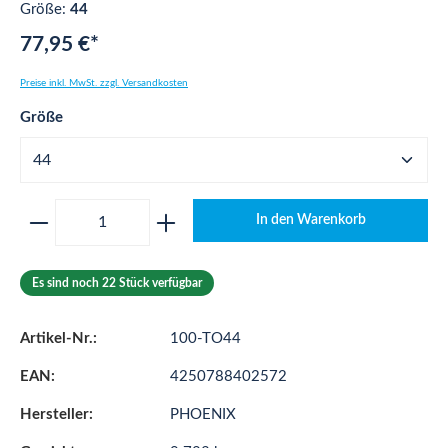
Größe:
44
77,95 €*
Preise inkl. MwSt. zzgl. Versandkosten
auswählen
Größe
Produkt Anzahl: Gib den gewünschten Wert ei
In den Warenkorb
Es sind noch 22 Stück verfügbar
Artikel-Nr.:
100-TO44
EAN:
4250788402572
Hersteller:
PHOENIX