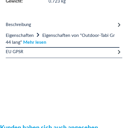
Gewicht:
0.723 kg
Beschreibung
Eigenschaften
Eigenschaften von "Outdoor-Tabi Gr
44 lang"
Mehr lesen
EU GPSR
Produktgalerie überspringen