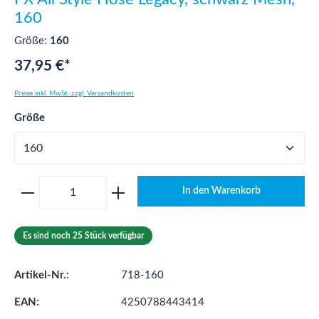
160
Größe:
160
37,95 €*
Preise inkl. MwSt. zzgl. Versandkosten
auswählen
Größe
Produkt Anzahl: Gib den gewünschten Wert ei
In den Warenkorb
Es sind noch 25 Stück verfügbar
Artikel-Nr.:
718-160
EAN:
4250788443414