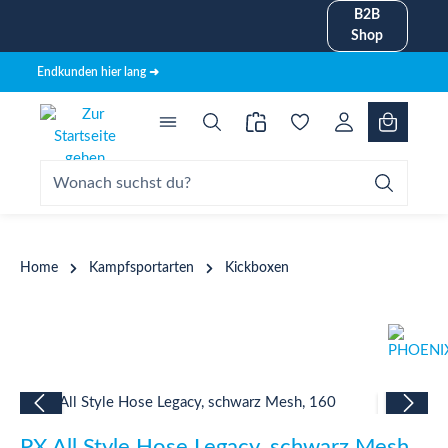
B2B
alt springen
Shop
Endkunden hier lang ➜
Home
Kampfsportarten
Kickboxen
Bildergalerie überspringen
PX All Style Hose Legacy, schwarz Mesh,