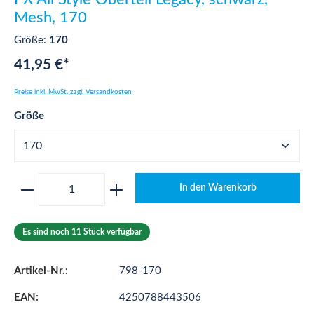
Mesh, 170
Größe:
170
41,95 €*
Preise inkl. MwSt. zzgl. Versandkosten
auswählen
Größe
Produkt Anzahl: Gib den gewünschten Wert ei
In den Warenkorb
Es sind noch 11 Stück verfügbar
Artikel-Nr.:
798-170
EAN:
4250788443506