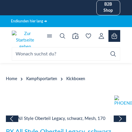
B2B
alt springen
Shop
Endkunden hier lang ➜
Home
Kampfsportarten
Kickboxen
Bildergalerie überspringen
PX All Style Oberteil Legacy, schwarz,