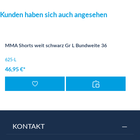
Produktgalerie überspringen
Kunden haben sich auch angesehen
MMA Shorts weit schwarz Gr L Bundweite 36
625-L
46,95 €*
KONTAKT