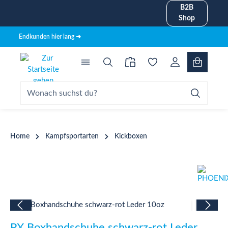
B2B
alt springen
Shop
Endkunden hier lang ➜
Home
Kampfsportarten
Kickboxen
Bildergalerie überspringen
PX Boxhandschuhe schwarz-rot Leder