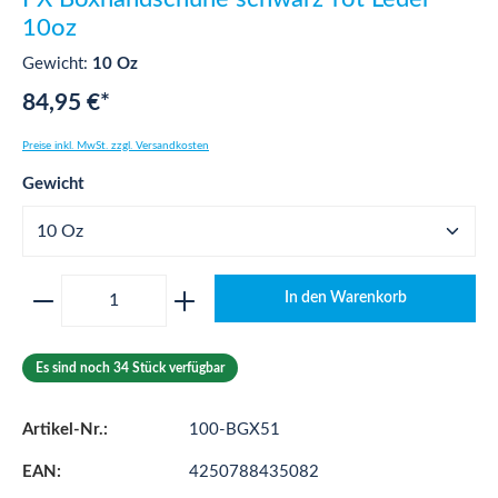
10oz
Gewicht:
10 Oz
84,95 €*
Preise inkl. MwSt. zzgl. Versandkosten
auswählen
Gewicht
Produkt Anzahl: Gib den gewünschten Wert ei
In den Warenkorb
Es sind noch 34 Stück verfügbar
Artikel-Nr.:
100-BGX51
EAN:
4250788435082