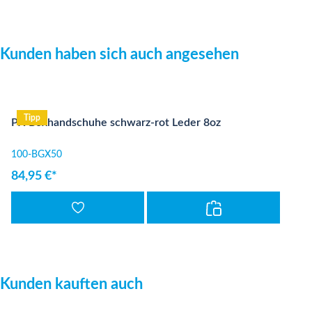
Produktgalerie überspringen
Kunden haben sich auch angesehen
Tipp
PX Boxhandschuhe schwarz-rot Leder 8oz
100-BGX50
84,95 €*
Produktgalerie überspringen
Kunden kauften auch