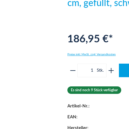
cm, gefüllt, sc
186,95 €*
Preise inkl. MwSt. zzgl. Versandkosten
Produkt Anzahl: Gib 
Es sind noch 9 Stück verfügbar
Artikel-Nr.:
EAN:
Hersteller: