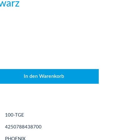
hwarz
den gewünschten Wert ein oder benutze die
In den Warenkorb
100-TGE
4250788438700
PHOENIX