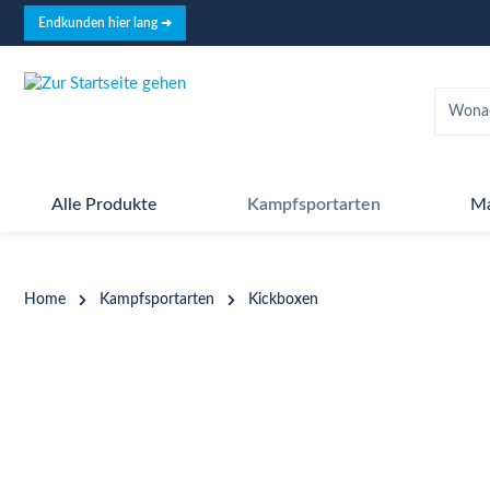
springen
Zur Hauptnavigation springen
Endkunden hier lang ➜
Alle Produkte
Kampfsportarten
M
Home
Kampfsportarten
Kickboxen
Bildergalerie überspringen