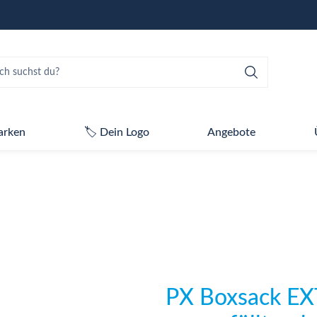
arken
🏷️ Dein Logo
Angebote
PX Boxsack EX