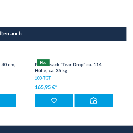
ften auch
Neu
 40 cm,
PX Boxsack "Tear Drop" ca. 114
Höhe, ca. 35 kg
100-TGT
165,95 €*