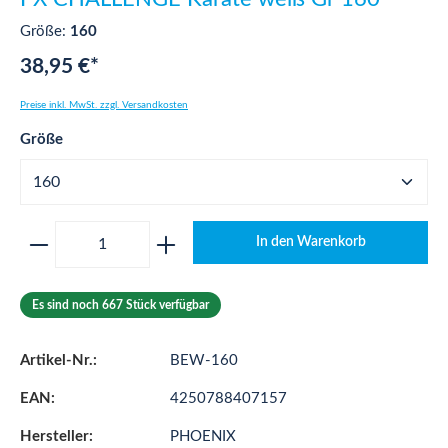
Größe:
160
38,95 €*
Preise inkl. MwSt. zzgl. Versandkosten
auswählen
Größe
Produkt Anzahl: Gib den gewünschten Wert ei
In den Warenkorb
Es sind noch 667 Stück verfügbar
Artikel-Nr.:
BEW-160
EAN:
4250788407157
Hersteller:
PHOENIX