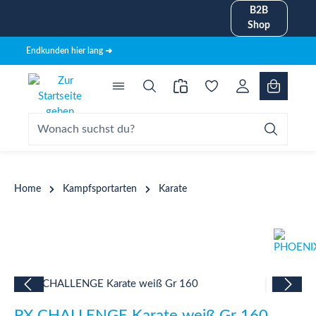
B2B
alt springen
Shop
Endkunden hier lang ➜
Home
Kampfsportarten
Karate
Bildergalerie überspringen
PX CHALLENGE Karate weiß Gr 160