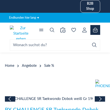
B2B
alt springen
Shop
Endkunden hier lang ➜
Home
Angebote
Sale %
Bildergalerie überspringen
PX CHALLENGE SR Taekwondo Dobok