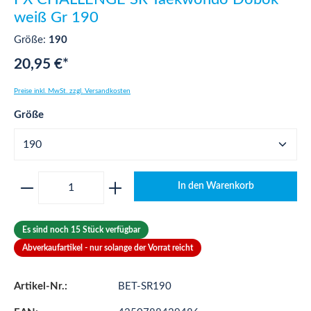
weiß Gr 190
Größe:
190
20,95 €*
Preise inkl. MwSt. zzgl. Versandkosten
auswählen
Größe
Produkt Anzahl: Gib den gewünschten Wert ei
In den Warenkorb
Es sind noch 15 Stück verfügbar
Abverkaufartikel - nur solange der Vorrat reicht
Artikel-Nr.:
BET-SR190