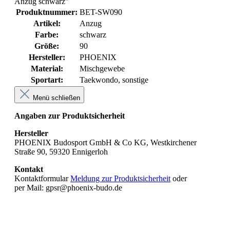
Anzug schwarz"
Produktnummer:
BET-SW090
Artikel:
Anzug
Farbe:
schwarz
Größe:
90
Hersteller:
PHOENIX
Material:
Mischgewebe
Sportart:
Taekwondo
, sonstige
Menü schließen
Angaben zur Produktsicherheit
Hersteller
PHOENIX Budosport GmbH & Co KG, Westkirchener
Straße 90, 59320 Ennigerloh
Kontakt
Kontaktformular
Meldung zur Produktsicherheit
oder
per Mail: gpsr@phoenix-budo.de