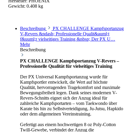
Hersteller:
PHOENIX
Gewicht:
0.408 kg
Beschreibung
PX CHALLENGE Kampfsportanzug
V-Revers &ndash; Professionelle Qualit&auml;t
f&uuml;r vielseitiges Training &nbsp; Der PX U…
Mehr
Beschreibung
PX CHALLENGE Kampfsportanzug V-Revers –
Professionelle Qualität für vielseitiges Training
Der PX Universal Kampfsportanzug wurde für
Kampfsportler entwickelt, die Wert auf höchste
Qualität, hervorragenden Tragekomfort und maximale
Bewegungsfreiheit legen. Dank seines modernen V-
Revers-Schnitts eignet sich der Anzug ideal für
zahlreiche Kampfsportarten – vom Taekwondo über
Karate bis hin zu Selbstverteidigung, Ju-Jutsu, Hapkido
oder dem allgemeinen Vereinstraining.
Gefertigt aus einem hochwertigen 8 oz Poly-Cotton
Twill-Gewebe, verbindet der Anzug die