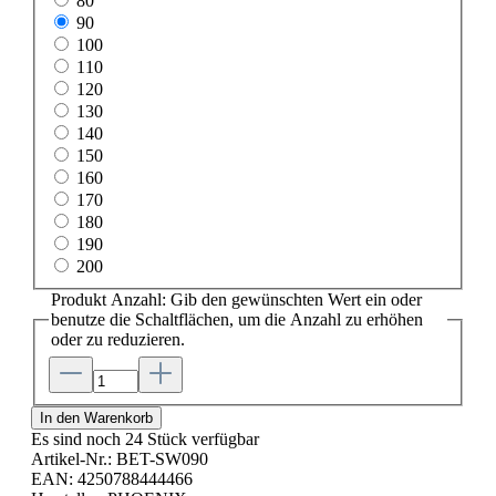
80
90
100
110
120
130
140
150
160
170
180
190
200
Produkt Anzahl: Gib den gewünschten Wert ein oder
benutze die Schaltflächen, um die Anzahl zu erhöhen
oder zu reduzieren.
In den Warenkorb
Es sind noch 24 Stück verfügbar
Artikel-Nr.:
BET-SW090
EAN:
4250788444466