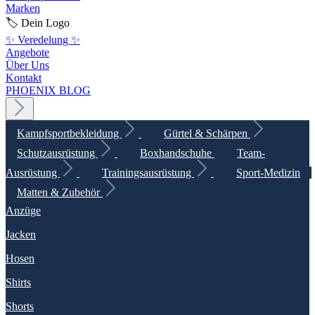
Marken
🏷️ Dein Logo
✨ Veredelung ✨
Angebote
Über Uns
Kontakt
PHOENIX BLOG
Kampfsportbekleidung
Gürtel & Schärpen
Schutzausrüstung
Boxhandschuhe
Team-
Ausrüstung
Trainingsausrüstung
Sport-Medizin
Matten & Zubehör
Anzüge
Jacken
Hosen
Shirts
Shorts