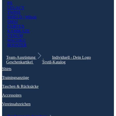
PX
LEGACY
TWINS
SHIELD | Wilson
SMAI
FAIRTEX
KAMIKAZE
VENUM
WACOKU
BOOSTER
Team-Ausrüstung
Individuell - Dein Logo
Geschenkartikel
Textil-Katalog
Shirts
Trainingsanzüge
Taschen & Rücksäcke
Accessoires
Vereinsabzeichen