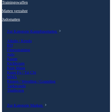
Trainingswaffen
Matten verzahnt
Judomatten
Zur Kategorie Kampfsportarten
Aikido / Kendo
BJJ
Fitnesstraining
Judo
Karate
Kickboxen
Krav Maga
Kung Fu / Tai Chi
MMA
Ringen / Wrestling / Grappling
Taekwondo
Thaiboxen
Zur Kategorie Marken