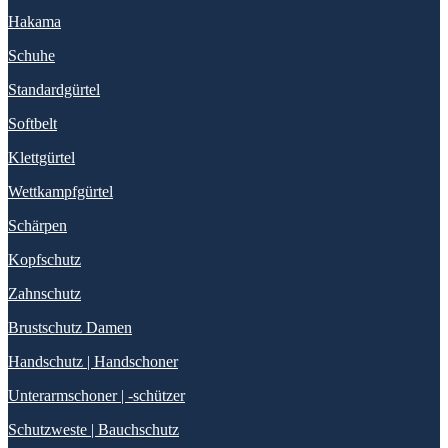
Hakama
Schuhe
Standardgürtel
Softbelt
Klettgürtel
Wettkampfgürtel
Schärpen
Kopfschutz
Zahnschutz
Brustschutz Damen
Handschutz | Handschoner
Unterarmschoner | -schützer
Schutzweste | Bauchschutz