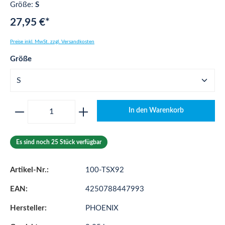
Größe:
S
27,95 €*
Preise inkl. MwSt. zzgl. Versandkosten
auswählen
Größe
Produkt Anzahl: Gib den gewünschten Wert ei
In den Warenkorb
Es sind noch 25 Stück verfügbar
Artikel-Nr.:
100-TSX92
EAN:
4250788447993
Hersteller:
PHOENIX