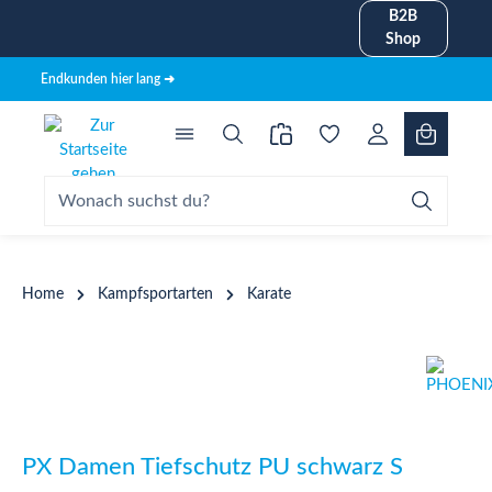
B2B
alt springen
Shop
Endkunden hier lang ➜
Home
Kampfsportarten
Karate
Bildergalerie überspringen
PX Damen Tiefschutz PU schwarz S