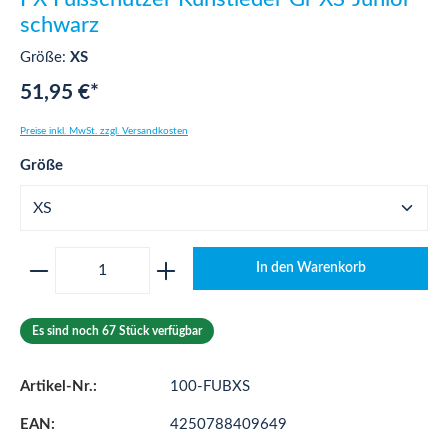
schwarz
Größe:
XS
51,95 €*
Preise inkl. MwSt. zzgl. Versandkosten
auswählen
Größe
Produkt Anzahl: Gib den gewünschten Wert ei
In den Warenkorb
Es sind noch 67 Stück verfügbar
Artikel-Nr.:
100-FUBXS
EAN:
4250788409649