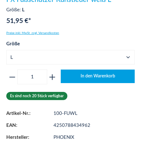
Größe:
L
51,95 €*
Preise inkl. MwSt. zzgl. Versandkosten
auswählen
Größe
Produkt Anzahl: Gib den gewünschten Wert ei
In den Warenkorb
Es sind noch 20 Stück verfügbar
Artikel-Nr.:
100-FUWL
EAN:
4250788434962
Hersteller:
PHOENIX