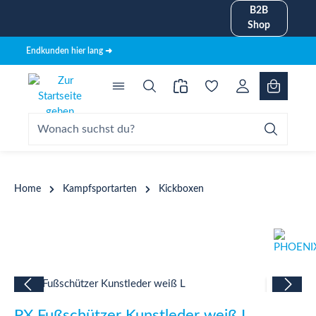
B2B
alt springen
Shop
Endkunden hier lang ➜
Home
Kampfsportarten
Kickboxen
Bildergalerie überspringen
PX Fußschützer Kunstleder weiß L