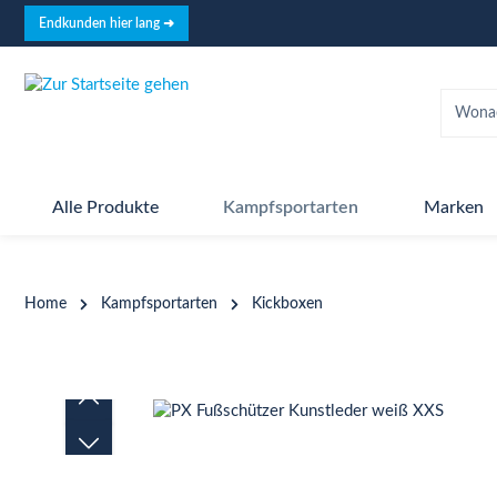
springen
Zur Hauptnavigation springen
Endkunden hier lang ➜
Alle Produkte
Kampfsportarten
Marken
Home
Kampfsportarten
Kickboxen
Bildergalerie überspringen