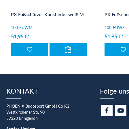
Produktgalerie überspringen
PX Fußschützer Kunstleder weiß M
PX Fußschüt
100-FUWM
100-FUWS
51,95 €*
51,95 €*
KONTAKT
Folge uns
PHOENIX Budosport GmbH Co KG
Westkirchener Str. 90
59320 Ennigerloh