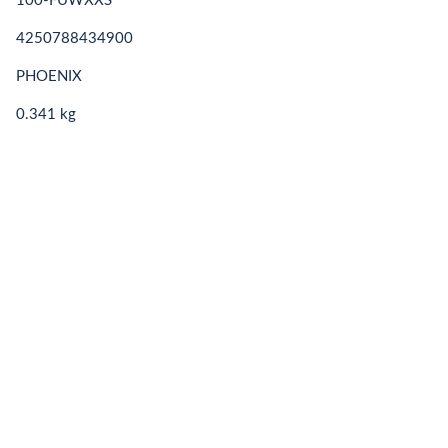
100-FUWXXS
4250788434900
PHOENIX
0.341 kg