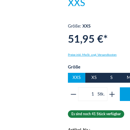
XXS
Größe:
XXS
51,95 €*
Preise inkl. MwSt. zzgl. Versandkosten
auswählen
Größe
XXS
XS
S
Produkt Anzahl: Gib 
Es sind noch 41 Stück verfügbar