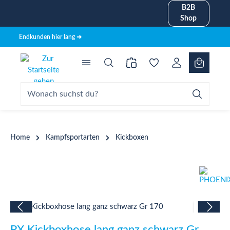
B2B
alt springen
Shop
Endkunden hier lang ➜
Home
Kampfsportarten
Kickboxen
Bildergalerie überspringen
PX Kickboxhose lang ganz schwarz Gr