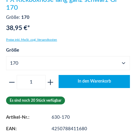
170
Größe:
170
38,95 €*
Preise inkl. MwSt. zzgl. Versandkosten
auswählen
Größe
Produkt Anzahl: Gib den gewünschten Wert ei
In den Warenkorb
Es sind noch 20 Stück verfügbar
Artikel-Nr.:
630-170
EAN:
4250788411680