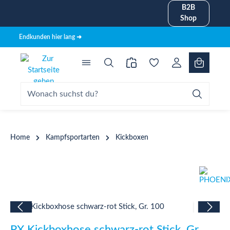
B2B
alt springen
Shop
Endkunden hier lang ➜
Home
Kampfsportarten
Kickboxen
Bildergalerie überspringen
PX Kickboxhose schwarz-rot Stick, Gr.