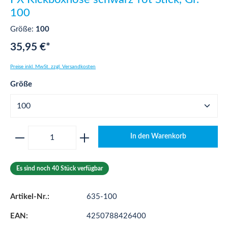
100
Größe:
100
35,95 €*
Preise inkl. MwSt. zzgl. Versandkosten
auswählen
Größe
Produkt Anzahl: Gib den gewünschten Wert ei
In den Warenkorb
Es sind noch 40 Stück verfügbar
Artikel-Nr.:
635-100
EAN:
4250788426400