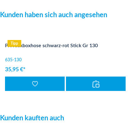
Produktgalerie überspringen
Kunden haben sich auch angesehen
Tipp
PX Kickboxhose schwarz-rot Stick Gr 130
635-130
35,95 €*
Produktgalerie überspringen
Kunden kauften auch