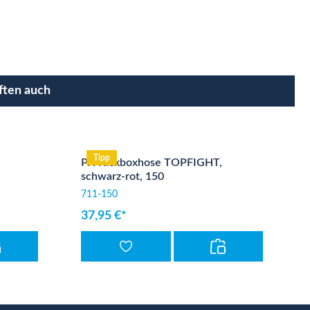
ften auch
Tipp
PX Kickboxhose TOPFIGHT,
schwarz-rot, 150
711-150
37,95 €*