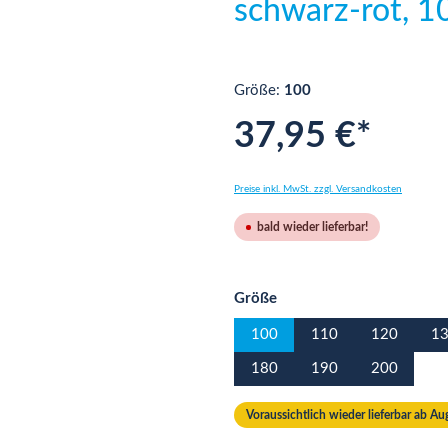
schwarz-rot, 1
Größe:
100
37,95 €*
Preise inkl. MwSt. zzgl. Versandkosten
bald wieder lieferbar!
auswählen
Größe
100
110
120
1
180
190
200
Voraussichtlich wieder lieferbar ab A