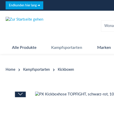
springen
Zur Hauptnavigation springen
Endkunden hier lang ➜
Alle Produkte
Kampfsportarten
Marken
Home
Kampfsportarten
Kickboxen
Bildergalerie überspringen