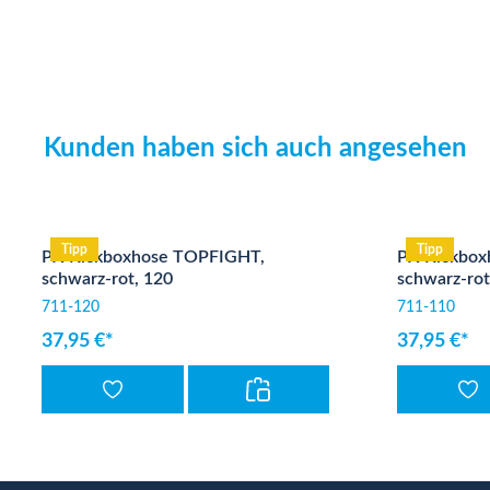
Kunden haben sich auch angesehen
Produktgalerie überspringen
Tipp
Tipp
PX Kickboxhose TOPFIGHT,
PX Kickbox
schwarz-rot, 120
schwarz-rot
711-120
711-110
37,95 €*
37,95 €*