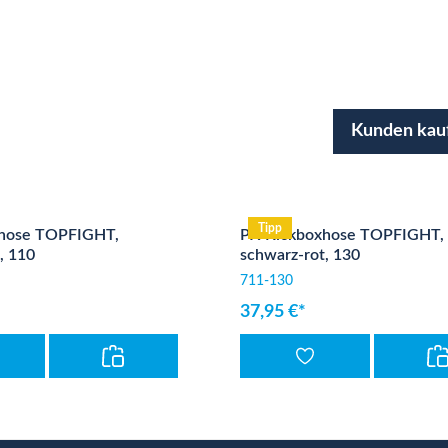
Kunden kau
Tipp
hose TOPFIGHT,
PX Kickboxhose TOPFIGHT,
, 110
schwarz-rot, 130
711-130
37,95 €*