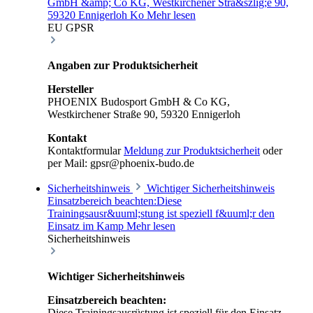
GmbH &amp; Co KG, Westkirchener Stra&szlig;e 90,
59320 Ennigerloh Ko
Mehr lesen
EU GPSR
Angaben zur Produktsicherheit
Hersteller
PHOENIX Budosport GmbH & Co KG,
Westkirchener Straße 90, 59320 Ennigerloh
Kontakt
Kontaktformular
Meldung zur Produktsicherheit
oder
per Mail: gpsr@phoenix-budo.de
Sicherheitshinweis
Wichtiger Sicherheitshinweis
Einsatzbereich beachten:Diese
Trainingsausr&uuml;stung ist speziell f&uuml;r den
Einsatz im Kamp
Mehr lesen
Sicherheitshinweis
Wichtiger Sicherheitshinweis
Einsatzbereich beachten:
Diese Trainingsausrüstung ist speziell für den Einsatz