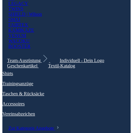
LEGACY
TWINS
SHIELD | Wilson
SMAI
FAIRTEX
KAMIKAZE
VENUM
WACOKU
BOOSTER
Team-Ausrüstung
Individuell - Dein Logo
Geschenkartikel
Textil-Katalog
Shirts
Trainingsanzüge
Taschen & Rücksäcke
Accessoires
Vereinsabzeichen
Zur Kategorie Angebote