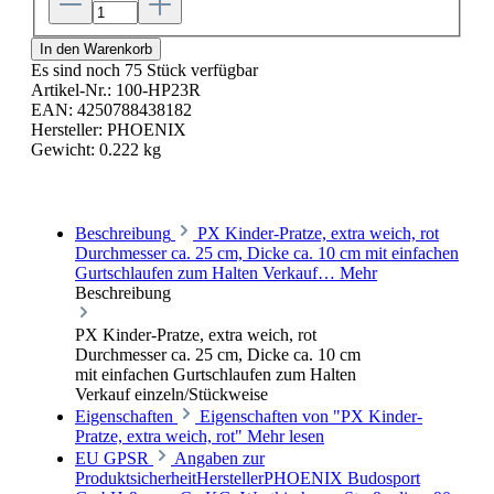
In den Warenkorb
Es sind noch 75 Stück verfügbar
Artikel-Nr.:
100-HP23R
EAN:
4250788438182
Hersteller:
PHOENIX
Gewicht:
0.222 kg
Beschreibung
PX Kinder-Pratze, extra weich, rot
Durchmesser ca. 25 cm, Dicke ca. 10 cm mit einfachen
Gurtschlaufen zum Halten Verkauf…
Mehr
Beschreibung
PX Kinder-Pratze, extra weich, rot
Durchmesser ca. 25 cm, Dicke ca. 10 cm
mit einfachen Gurtschlaufen zum Halten
Verkauf einzeln/Stückweise
Eigenschaften
Eigenschaften von "PX Kinder-
Pratze, extra weich, rot"
Mehr lesen
EU GPSR
Angaben zur
ProduktsicherheitHerstellerPHOENIX Budosport