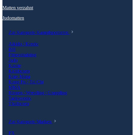
Matten verzahnt
Judomatten
Zur Kategorie Kampfsportarten
Aikido / Kendo
BJJ
Fitnesstraining
Judo
Karate
Kickboxen
Krav Maga
Kung Fu / Tai Chi
MMA
Ringen / Wrestling / Grappling
Taekwondo
Thaiboxen
Zur Kategorie Marken
PX