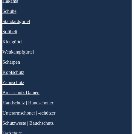
Hakama
Schuhe
Standardgürtel
Softbelt
Klettgürtel
Wettkampfgürtel
Schärpen
Kopfschutz
Zahnschutz
Brustschutz Damen
Handschutz | Handschoner
Unterarmschoner | -schützer
Schutzweste | Bauchschutz
Tiefschutz