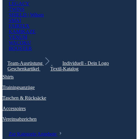
LEGACY
TWINS
SHIELD | Wilson
SMAI
FAIRTEX
KAMIKAZE
VENUM
WACOKU
BOOSTER
Team-Ausrüstung
Individuell - Dein Logo
Geschenkartikel
Textil-Katalog
Shirts
Trainingsanzüge
Taschen & Rücksäcke
Accessoires
Vereinsabzeichen
Zur Kategorie Angebote