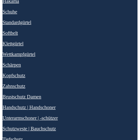
Hakama
Schuhe
Standardgürtel
Softbelt
Klettgürtel
Wettkampfgürtel
Schärpen
Kopfschutz
Zahnschutz
Brustschutz Damen
Handschutz | Handschoner
Unterarmschoner | -schützer
Schutzweste | Bauchschutz
Tiefschutz