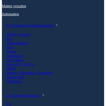
Matten verzahnt
Judomatten
Zur Kategorie Kampfsportarten
Aikido / Kendo
BJJ
Fitnesstraining
Judo
Karate
Kickboxen
Krav Maga
Kung Fu / Tai Chi
MMA
Ringen / Wrestling / Grappling
Taekwondo
Thaiboxen
Zur Kategorie Marken
PX